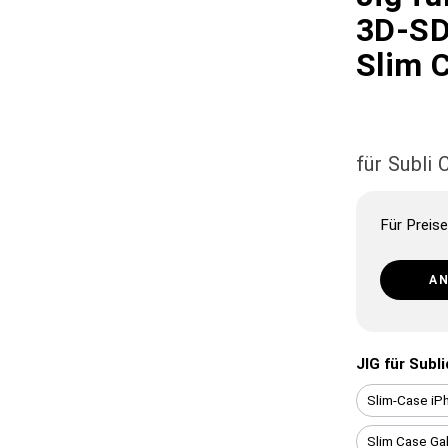
3D-SD
Slim 
für Subli
Für Preise
A
JIG für Subl
Slim-Case iP
Slim Case Ga