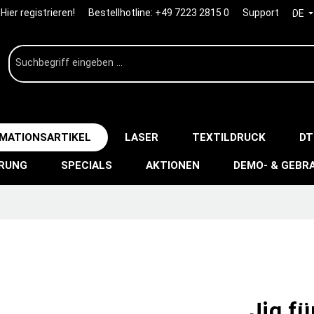
Hier registrieren!
Bestellhotline:
+49 7223 2815 0
Support
DE
IMATIONSARTIKEL
LASER
TEXTILDRUCK
DT
ERUNG
SPECIALS
AKTIONEN
DEMO- & GEBR
Jig fü