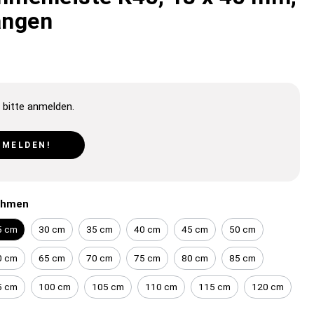
ängen
 bitte anmelden.
NMELDEN!
ahmen
5 cm
30 cm
35 cm
40 cm
45 cm
50 cm
0 cm
65 cm
70 cm
75 cm
80 cm
85 cm
5 cm
100 cm
105 cm
110 cm
115 cm
120 cm