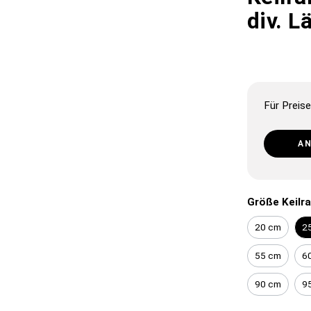
div. L
Für Preise
A
Größe Keilr
20 cm
2
55 cm
6
90 cm
9