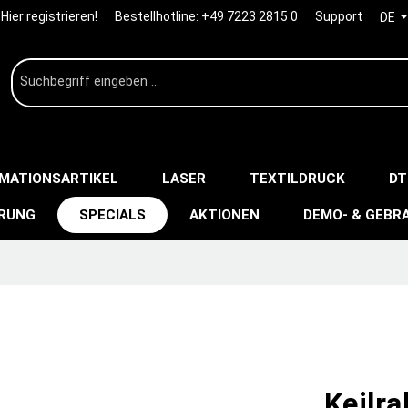
Hier registrieren!
Bestellhotline:
+49 7223 2815 0
Support
DE
IMATIONSARTIKEL
LASER
TEXTILDRUCK
DT
ERUNG
SPECIALS
AKTIONEN
DEMO- & GEBR
Keilr