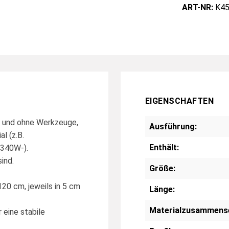
ART-NR:
K45
EIGENSCHAFTEN
n, und ohne Werkzeuge,
Ausführung:
l (z.B.
Enthält:
C340W-).
ind.
Größe:
120 cm, jeweils in 5 cm
Länge:
Materialzusammens
r eine stabile