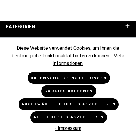
KATEGORIEN
UNTERNEHMEN
Diese Website verwendet Cookies, um Ihnen die
bestmögliche Funktionalität bieten zu können...
Mehr
KUNDENINFORMATIONEN
Informationen
.
RECHTLICHES
DATENSCHUTZEINSTELLUNGEN
COOKIES ABLEHNEN
NEWSLETTER
AUSGEWÄHLTE COOKIES AKZEPTIEREN
* Alle Preise exkl. gesetzl. Mehrwertsteuer zzgl.
ALLE COOKIES AKZEPTIEREN
Versandkosten
und ggf. Nachnahmegebühren, wenn nicht
anders angegeben.
- Impressum