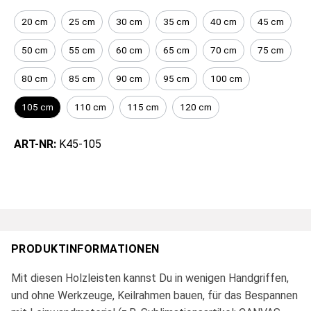
20 cm
25 cm
30 cm
35 cm
40 cm
45 cm
50 cm
55 cm
60 cm
65 cm
70 cm
75 cm
80 cm
85 cm
90 cm
95 cm
100 cm
105 cm
110 cm
115 cm
120 cm
ART-NR:
K45-105
PRODUKTINFORMATIONEN
Mit diesen Holzleisten kannst Du in wenigen Handgriffen,
und ohne Werkzeuge, Keilrahmen bauen, für das Bespannen