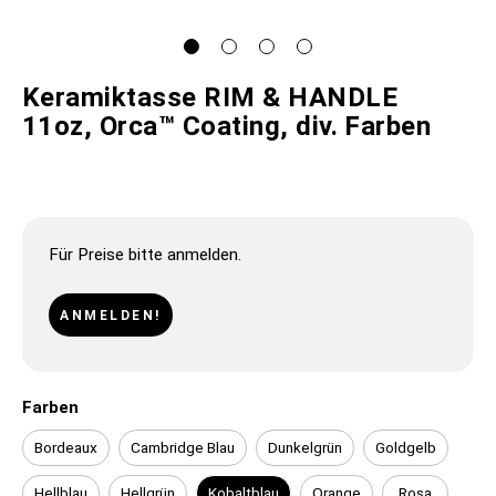
Keramiktasse RIM & HANDLE
11oz, Orca™ Coating, div. Farben
Für Preise bitte anmelden.
ANMELDEN!
Farben
Bordeaux
Cambridge Blau
Dunkelgrün
Goldgelb
Hellblau
Hellgrün
Kobaltblau
Orange
Rosa