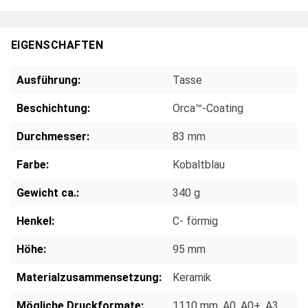
EIGENSCHAFTEN
Ausführung:
Tasse
Beschichtung:
Orca™-Coating
Durchmesser:
83 mm
Farbe:
Kobaltblau
Gewicht ca.:
340 g
Henkel:
C- förmig
Höhe:
95 mm
Materialzusammensetzung:
Keramik
Mögliche Druckformate:
1110 mm
, A0
, A0+
, A3
,