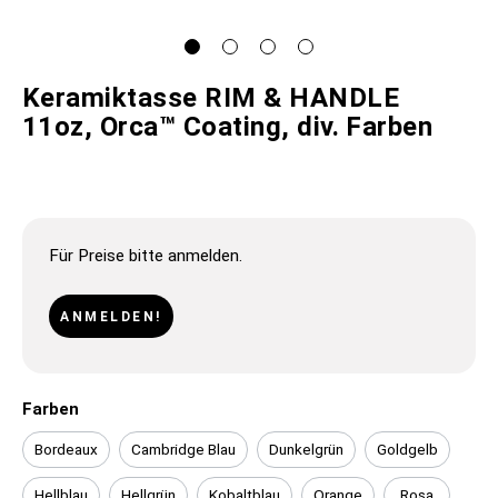
Keramiktasse RIM & HANDLE
11oz, Orca™ Coating, div. Farben
Für Preise bitte anmelden.
ANMELDEN!
Farben
Bordeaux
Cambridge Blau
Dunkelgrün
Goldgelb
Hellblau
Hellgrün
Kobaltblau
Orange
Rosa