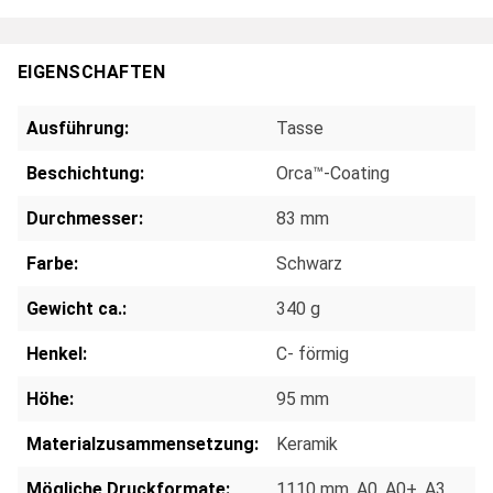
EIGENSCHAFTEN
Ausführung:
Tasse
Beschichtung:
Orca™-Coating
Durchmesser:
83 mm
Farbe:
Schwarz
Gewicht ca.:
340 g
Henkel:
C- förmig
Höhe:
95 mm
Materialzusammensetzung:
Keramik
Mögliche Druckformate:
1110 mm
, A0
, A0+
, A3
,