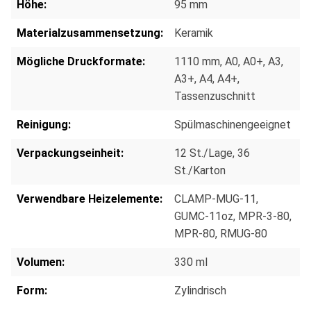
Höhe:
95 mm
Materialzusammensetzung:
Keramik
Mögliche Druckformate:
1110 mm
, A0
, A0+
, A3
,
A3+
, A4
, A4+
,
Tassenzuschnitt
Reinigung:
Spülmaschinengeeignet
Verpackungseinheit:
12 St./Lage
, 36
St./Karton
Verwendbare Heizelemente:
CLAMP-MUG-11
,
GUMC-11oz
, MPR-3-80
,
MPR-80
, RMUG-80
Volumen:
330 ml
Form:
Zylindrisch