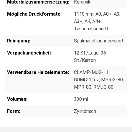
Materialzusammensetzung:
Keramik
Mögliche Druckformate:
1110 mm
, A0
, A0+
, A3
,
A3+
, A4
, A4+
,
Tassenzuschnitt
Reinigung:
Spülmaschinengeeignet
Verpackungseinheit:
12 St./Lage
, 36
St./Karton
Verwendbare Heizelemente:
CLAMP-MUG-11
,
GUMC-11oz
, MPR-3-80
,
MPR-80
, RMUG-80
Volumen:
330 ml
Form:
Zylindrisch