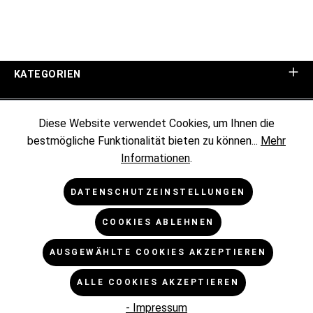
KATEGORIEN
UNTERNEHMEN
Diese Website verwendet Cookies, um Ihnen die
bestmögliche Funktionalität bieten zu können...
Mehr
KUNDENINFORMATIONEN
Informationen
.
RECHTLICHES
DATENSCHUTZEINSTELLUNGEN
COOKIES ABLEHNEN
NEWSLETTER
AUSGEWÄHLTE COOKIES AKZEPTIEREN
* Alle Preise exkl. gesetzl. Mehrwertsteuer zzgl.
ALLE COOKIES AKZEPTIEREN
Versandkosten
und ggf. Nachnahmegebühren, wenn nicht
anders angegeben.
- Impressum