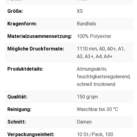
Größe:
XS
Kragenform:
Rundhals
Materialzusammensetzung:
100% Polyester
Mögliche Druckformate:
1110 mm
, A0
, A0+
, A1
,
A3
, A3+
, A4
, A4+
Produktdetails:
Atmungsaktiv,
feuchtigkeitsregulierend,
schnell trocknend
Qualität:
150 g/qm
Reinigung:
Waschbar bis 30 °C
Schnitt:
Damen
Verpackungseinheit:
10 St./Pack
, 100