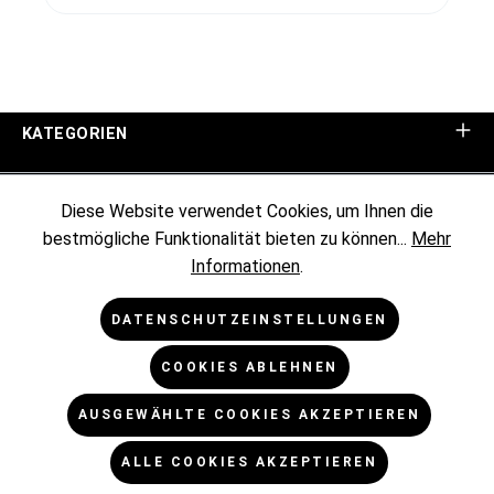
KATEGORIEN
UNTERNEHMEN
Diese Website verwendet Cookies, um Ihnen die
bestmögliche Funktionalität bieten zu können...
Mehr
KUNDENINFORMATIONEN
Informationen
.
RECHTLICHES
DATENSCHUTZEINSTELLUNGEN
COOKIES ABLEHNEN
NEWSLETTER
AUSGEWÄHLTE COOKIES AKZEPTIEREN
* Alle Preise exkl. gesetzl. Mehrwertsteuer zzgl.
ALLE COOKIES AKZEPTIEREN
Versandkosten
und ggf. Nachnahmegebühren, wenn nicht