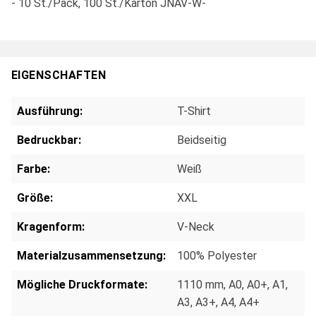
- 10 St./Pack, 100 St./Karton JNAV-W-
EIGENSCHAFTEN
Ausführung:
T-Shirt
Bedruckbar:
Beidseitig
Farbe:
Weiß
Größe:
XXL
Kragenform:
V-Neck
Materialzusammensetzung:
100% Polyester
Mögliche Druckformate:
1110 mm
, A0
, A0+
, A1
,
A3
, A3+
, A4
, A4+