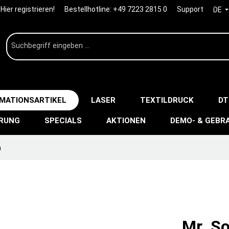
Hier registrieren!
Bestellhotline:
+49 7223 2815 0
Support
DE
IMATIONSARTIKEL
LASER
TEXTILDRUCK
DT
ERUNG
SPECIALS
AKTIONEN
DEMO- & GEBR
n
Mr. S