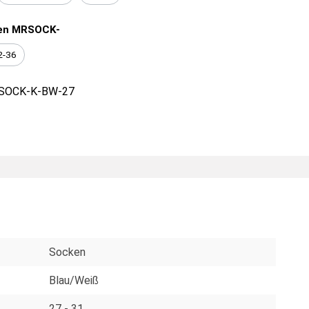
en MRSOCK-
2-36
SOCK-K-BW-27
Socken
Blau/Weiß
27 - 31