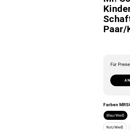
Kinde
Schaf
Paar/
Für Preise
A
Farben MRS
Blau/Weiß
Rot/Weiß