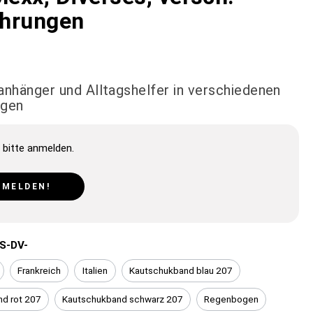
hrungen
anhänger und Alltagshelfer in verschiedenen
ngen
 bitte anmelden.
NMELDEN!
S-DV-
Frankreich
Italien
Kautschukband blau 207
d rot 207
Kautschukband schwarz 207
Regenbogen