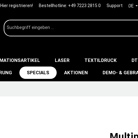
Hier registrieren!
Bestellhotline:
+49 7223 2815 0
Support
DE
IMATIONSARTIKEL
LASER
TEXTILDRUCK
DT
ERUNG
SPECIALS
AKTIONEN
DEMO- & GEBR
Multip