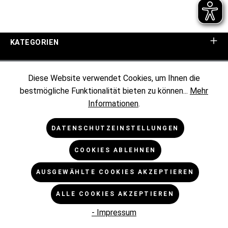
KATEGORIEN
UNTERNEHMEN
Diese Website verwendet Cookies, um Ihnen die
bestmögliche Funktionalität bieten zu können...
Mehr
KUNDENINFORMATIONEN
Informationen
.
RECHTLICHES
DATENSCHUTZEINSTELLUNGEN
COOKIES ABLEHNEN
NEWSLETTER
AUSGEWÄHLTE COOKIES AKZEPTIEREN
* Alle Preise exkl. gesetzl. Mehrwertsteuer zzgl.
ALLE COOKIES AKZEPTIEREN
Versandkosten
und ggf. Nachnahmegebühren, wenn nicht
anders angegeben.
- Impressum