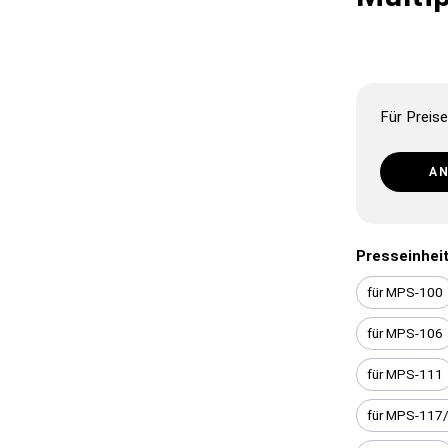
Für Preise
A
Presseinhe
für MPS-100
für MPS-106
für MPS-111
für MPS-117