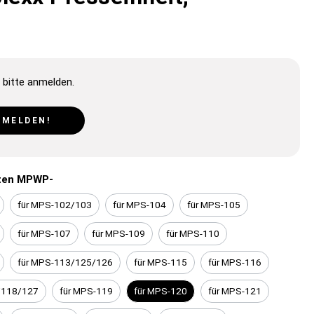
 bitte anmelden.
NMELDEN!
iten MPWP-
für MPS-102/103
für MPS-104
für MPS-105
für MPS-107
für MPS-109
für MPS-110
für MPS-113/125/126
für MPS-115
für MPS-116
/118/127
für MPS-119
für MPS-120
für MPS-121