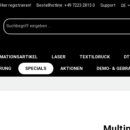
Hier registrieren!
Bestellhotline:
+49 7223 2815 0
Support
DE
IMATIONSARTIKEL
LASER
TEXTILDRUCK
DT
ERUNG
SPECIALS
AKTIONEN
DEMO- & GEBR
Multip