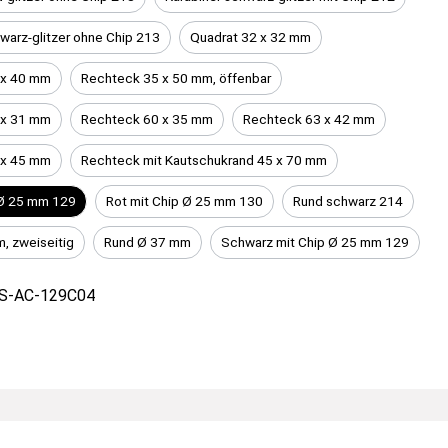
warz-glitzer ohne Chip 213
Quadrat 32 x 32 mm
 x 40 mm
Rechteck 35 x 50 mm, öffenbar
 x 31 mm
Rechteck 60 x 35 mm
Rechteck 63 x 42 mm
 x 45 mm
Rechteck mit Kautschukrand 45 x 70 mm
 Ø 25 mm 129
Rot mit Chip Ø 25 mm 130
Rund schwarz 214
, zweiseitig
Rund Ø 37 mm
Schwarz mit Chip Ø 25 mm 129
S-AC-129C04