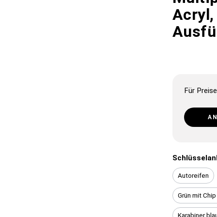
Acryl,
Ausfü
Für Preise
A
Schlüsselan
Autoreifen
Grün mit Chi
Karabiner bla