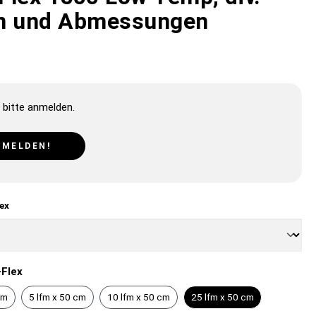
n und Abmessungen
 bitte anmelden.
NMELDEN!
ex
Flex
cm
5 lfm x 50 cm
10 lfm x 50 cm
25 lfm x 50 cm