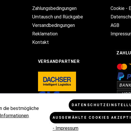
Zahlungsbedingungen
Cookie - 
Umtausch und Rückgabe
Datensch
Versandbedingungen
AGB
Reklamation
Impressu
Kontakt
ZAHL
VERSANDPARTNER
DATENSCHUTZEINSTELL
n die bestmögliche
Informationen
.
AUSGEWÄHLTE COOKIES AKZEPT
Mehrwertsteuer zzgl.
Versandkosten
und ggf. Nachnahmegebühren, w
- Impressum