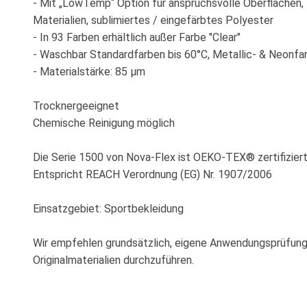
- Mit „LowTemp“ Option für anspruchsvolle Oberflächen, 
Materialien, sublimiertes / eingefärbtes Polyester
- In 93 Farben erhältlich außer Farbe "Clear"
- Waschbar Standardfarben bis 60°C, Metallic- & Neonfa
- Materialstärke: 85 µm
Trocknergeeignet
Chemische Reinigung möglich
Die Serie 1500 von Nova-Flex ist OEKO-TEX® zertifiziert
Entspricht REACH Verordnung (EG) Nr. 1907/2006
Einsatzgebiet: Sportbekleidung
Wir empfehlen grundsätzlich, eigene Anwendungsprüfun
Originalmaterialien durchzuführen.