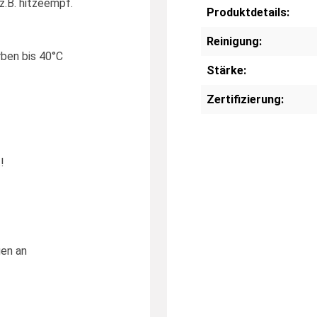
z.B. hitzeempf.
Produktdetails:
Reinigung:
rben bis 40°C
Stärke:
Zertifizierung:
!
gen an