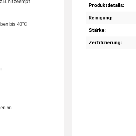
z.B. hitzeempf.
Produktdetails:
Reinigung:
rben bis 40°C
Stärke:
Zertifizierung:
!
gen an