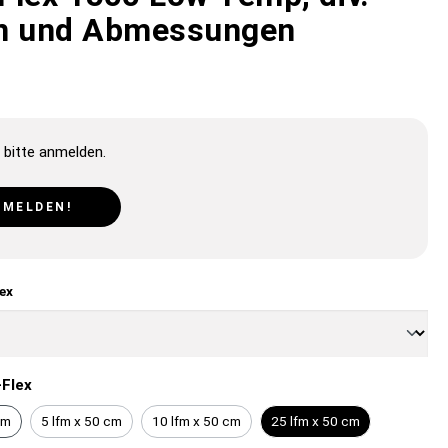
n und Abmessungen
 bitte anmelden.
NMELDEN!
ex
Flex
cm
5 lfm x 50 cm
10 lfm x 50 cm
25 lfm x 50 cm