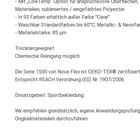
- Mit „LowTemp“ Option für anspruchsvolle Oberflächen, 
Materialien, sublimiertes / eingefärbtes Polyester
- In 93 Farben erhältlich außer Farbe "Clear"
- Waschbar Standardfarben bis 60°C, Metallic- & Neonfa
- Materialstärke: 85 µm
Trocknergeeignet
Chemische Reinigung möglich
Die Serie 1500 von Nova-Flex ist OEKO-TEX® zertifiziert
Entspricht REACH Verordnung (EG) Nr. 1907/2006
Einsatzgebiet: Sportbekleidung
Wir empfehlen grundsätzlich, eigene Anwendungsprüfun
Originalmaterialien durchzuführen.