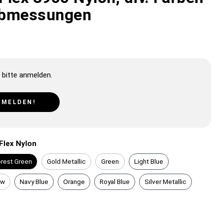
Abmessungen
 bitte anmelden.
NMELDEN!
Flex Nylon
rest Green
Gold Metallic
Green
Light Blue
ow
Navy Blue
Orange
Royal Blue
Silver Metallic