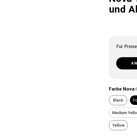
und 
Für Preise
A
Farbe Nova-
Black
Fo
Medium Yell
Yellow