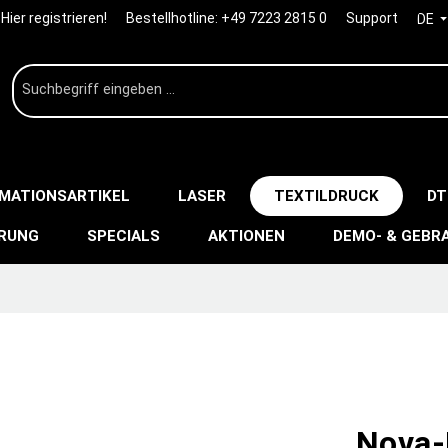
Hier registrieren!
Bestellhotline:
+49 7223 2815 0
Support
DE
IMATIONSARTIKEL
LASER
TEXTILDRUCK
DT
ERUNG
SPECIALS
AKTIONEN
DEMO- & GEBR
Nova-F