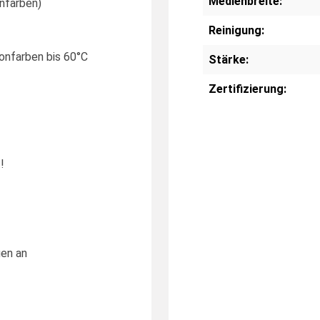
Medienbreite:
nfarben)
Reinigung:
onfarben bis 60°C
Stärke:
Zertifizierung:
!
gen an