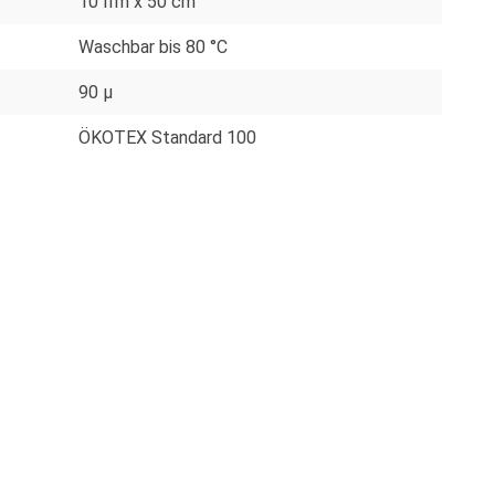
10 lfm x 50 cm
Waschbar bis 80 °C
90 µ
ÖKOTEX Standard 100