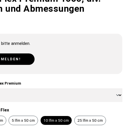
n und Abmessungen
 bitte anmelden.
NMELDEN!
lex Premium
Flex
cm
5 lfm x 50 cm
10 lfm x 50 cm
25 lfm x 50 cm