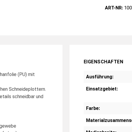
ART-NR:
100
EIGENSCHAFTEN
anfolie (PU) mit
Ausführung:
Einsatzgebiet:
ichen Schneideplottern.
etails schneidbar und
Farbe:
Materialzusammens
chgewebe