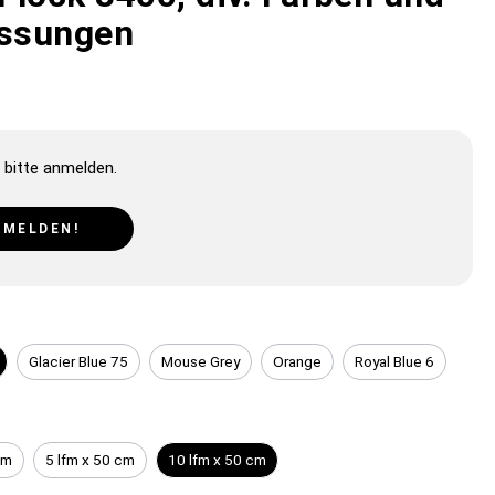
ssungen
 bitte anmelden.
NMELDEN!
Glacier Blue 75
Mouse Grey
Orange
Royal Blue 6
cm
5 lfm x 50 cm
10 lfm x 50 cm