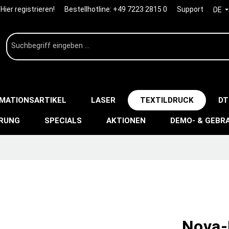
Hier registrieren!
Bestellhotline:
+49 7223 2815 0
Support
DE
IMATIONSARTIKEL
LASER
TEXTILDRUCK
DT
ERUNG
SPECIALS
AKTIONEN
DEMO- & GEBR
Nova-