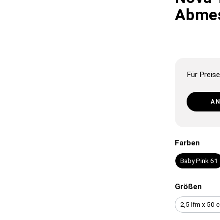
Abme
Für Preise
A
Farben
Baby Pink 61
Größen
2,5 lfm x 50 