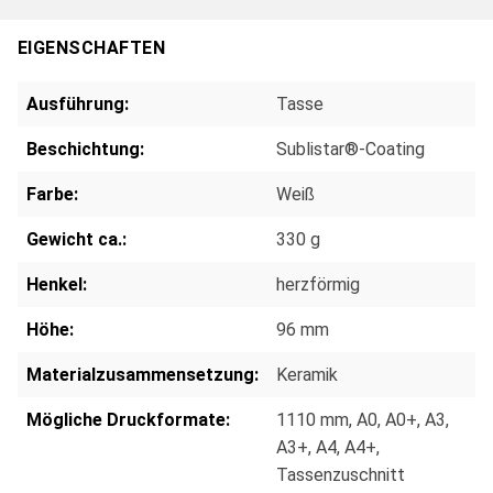
EIGENSCHAFTEN
Ausführung:
Tasse
Beschichtung:
Sublistar®-Coating
Farbe:
Weiß
Gewicht ca.:
330 g
Henkel:
herzförmig
Höhe:
96 mm
Materialzusammensetzung:
Keramik
Mögliche Druckformate:
1110 mm
, A0
, A0+
, A3
,
A3+
, A4
, A4+
,
Tassenzuschnitt