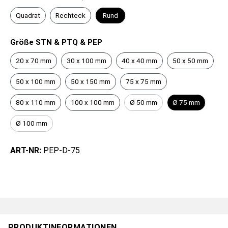
Quadrat
Rechteck
Rund
Größe STN & PTQ & PEP
20 x 70 mm
30 x 100 mm
40 x 40 mm
50 x 50 mm
50 x 100 mm
50 x 150 mm
75 x 75 mm
80 x 110 mm
100 x 100 mm
Ø 50 mm
Ø 75 mm
Ø 100 mm
ART-NR:
PEP-D-75
PRODUKTINFORMATIONEN