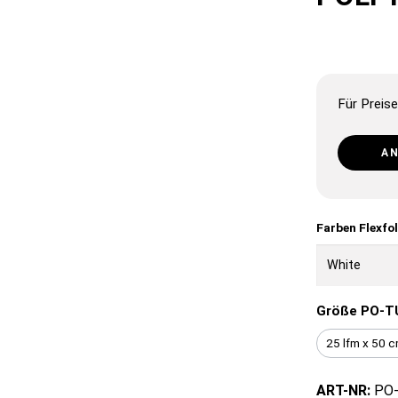
Für Preise
A
Farben Flexfo
Größe PO-T
25 lfm x 50 
ART-NR:
PO-