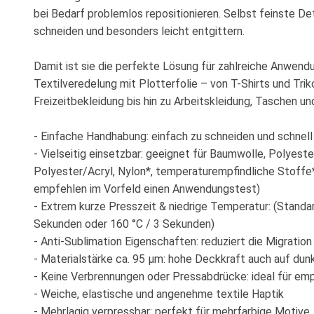
bei Bedarf problemlos repositionieren. Selbst feinste Det
schneiden und besonders leicht entgittern.
Damit ist sie die perfekte Lösung für zahlreiche Anwendu
Textilveredelung mit Plotterfolie – von T-Shirts und Tri
Freizeitbekleidung bis hin zu Arbeitskleidung, Taschen und
- Einfache Handhabung: einfach zu schneiden und schnell
- Vielseitig einsetzbar: geeignet für Baumwolle, Polyeste
Polyester/Acryl, Nylon*, temperaturempfindliche Stoffe*
empfehlen im Vorfeld einen Anwendungstest)
- Extrem kurze Presszeit & niedrige Temperatur: (Standar
Sekunden oder 160 °C / 3 Sekunden)
- Anti-Sublimation Eigenschaften: reduziert die Migratio
- Materialstärke ca. 95 μm: hohe Deckkraft auch auf dunk
- Keine Verbrennungen oder Pressabdrücke: ideal für emp
- Weiche, elastische und angenehme textile Haptik
- Mehrlagig verpressbar: perfekt für mehrfarbige Motive