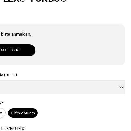
 bitte anmelden.
NMELDEN!
lie PO-TU-
U-
cm
5 lfm x 50 cm
TU-4901-05