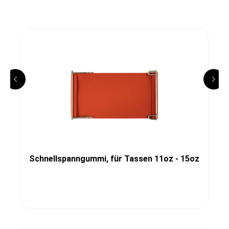
Schnellspanngummi, für Tassen 11oz - 15oz