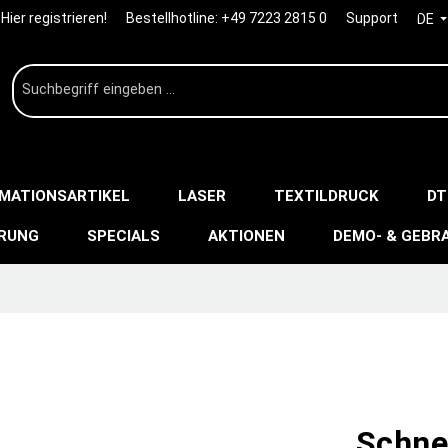
Hier registrieren!
Bestellhotline:
+49 7223 2815 0
Support
DE
IMATIONSARTIKEL
LASER
TEXTILDRUCK
DT
ERUNG
SPECIALS
AKTIONEN
DEMO- & GEBR
Schne