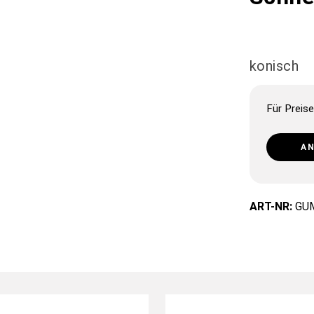
konisch
Für Preise
A
ART-NR:
GU