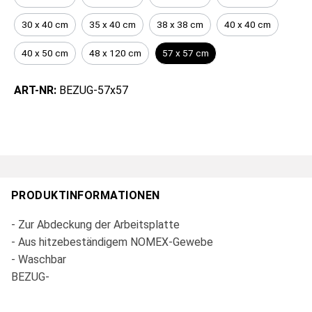
30 x 40 cm
35 x 40 cm
38 x 38 cm
40 x 40 cm
40 x 50 cm
48 x 120 cm
57 x 57 cm
ART-NR:
BEZUG-57x57
PRODUKTINFORMATIONEN
- Zur Abdeckung der Arbeitsplatte
- Aus hitzebeständigem NOMEX-Gewebe
- Waschbar
BEZUG-