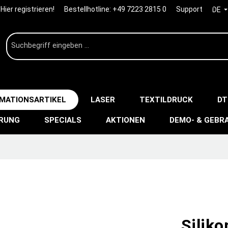
Hier registrieren!
Bestellhotline:
+49 7223 2815 0
Support
DE
IMATIONSARTIKEL
LASER
TEXTILDRUCK
DT
ERUNG
SPECIALS
AKTIONEN
DEMO- & GEBR
Silik