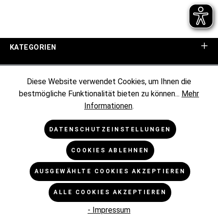
KATEGORIEN
UNTERNEHMEN
Diese Website verwendet Cookies, um Ihnen die
bestmögliche Funktionalität bieten zu können...
Mehr
KUNDENINFORMATIONEN
Informationen
.
RECHTLICHES
DATENSCHUTZEINSTELLUNGEN
COOKIES ABLEHNEN
NEWSLETTER
AUSGEWÄHLTE COOKIES AKZEPTIEREN
* Alle Preise exkl. gesetzl. Mehrwertsteuer zzgl.
ALLE COOKIES AKZEPTIEREN
Versandkosten
und ggf. Nachnahmegebühren, wenn nicht
anders angegeben.
- Impressum