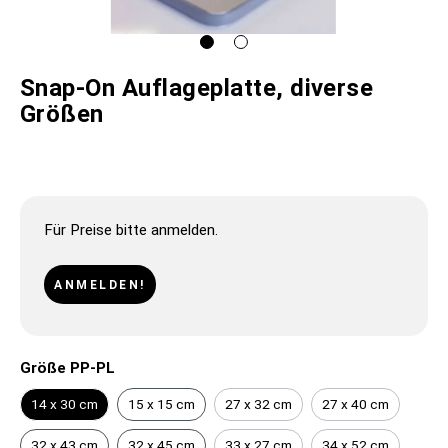
Snap-On Auflageplatte, diverse
Größen
Für Preise bitte anmelden.
ANMELDEN!
Größe PP-PL
14 x 30 cm
15 x 15 cm
27 x 32 cm
27 x 40 cm
32 x 43 cm
32 x 45 cm
33 x 27 cm
34 x 52 cm