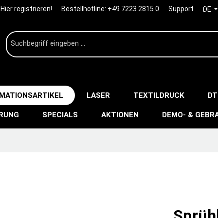
Hier registrieren!
Bestellhotline:
+49 7223 2815 0
Support
DE
IMATIONSARTIKEL
LASER
TEXTILDRUCK
DT
ERUNG
SPECIALS
AKTIONEN
DEMO- & GEBR
Sprühk