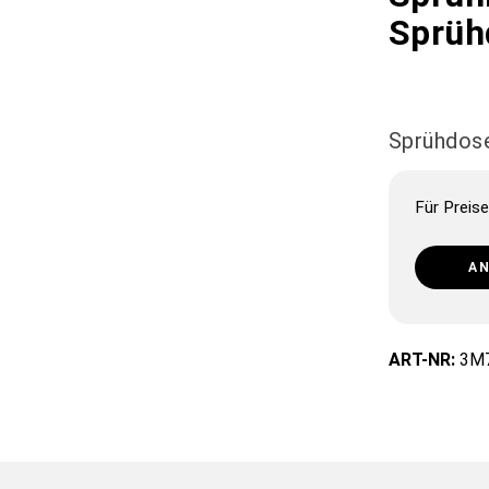
Sprüh
Sprühdos
Für Preise
A
ART-NR:
3M