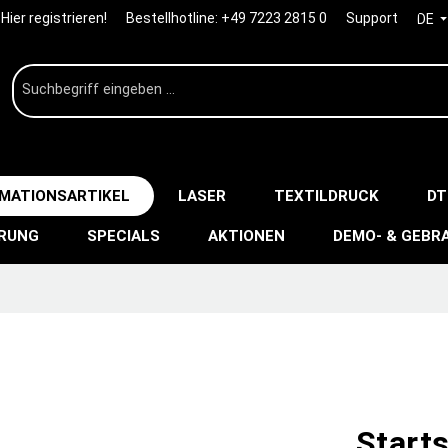
Hier registrieren!
Bestellhotline:
+49 7223 2815 0
Support
DE
IMATIONSARTIKEL
LASER
TEXTILDRUCK
DT
ERUNG
SPECIALS
AKTIONEN
DEMO- & GEBR
Start