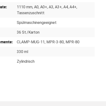
ate:
1110 mm
, A0
, A0+
, A3
, A3+
, A4
, A4+
,
Tassenzuschnitt
Spülmaschinengeeignet
36 St./Karton
emente:
CLAMP-MUG-11
, MPR-3-80
, MPR-80
330 ml
Zylindrisch