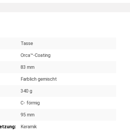
Tasse
Orca™-Coating
83 mm
Farblich gemischt
340 g
C- förmig
95 mm
etzung:
Keramik