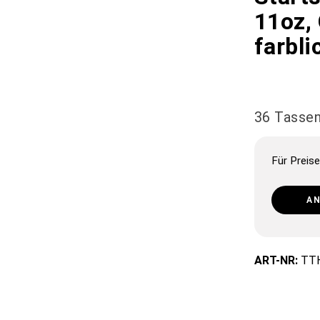
11oz,
farbli
36 Tassen 
Für Preise
A
ART-NR:
TT