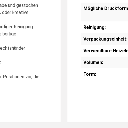
rgabe und gestochen
Mögliche Druckform
 oder kreative
ufiger Reinigung
Reinigung:
elseitige
Verpackungseinheit:
 Rechtshänder
Verwendbare Heizel
t
Volumen:
Form:
r Positionen vor, die