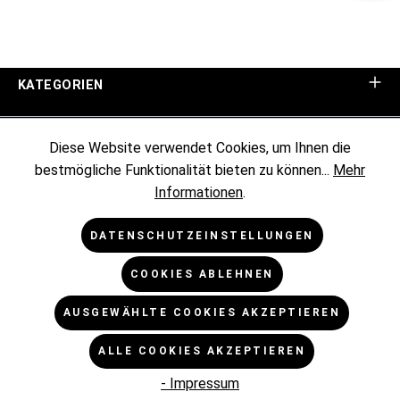
KATEGORIEN
UNTERNEHMEN
Diese Website verwendet Cookies, um Ihnen die
bestmögliche Funktionalität bieten zu können...
Mehr
KUNDENINFORMATIONEN
Informationen
.
RECHTLICHES
DATENSCHUTZEINSTELLUNGEN
COOKIES ABLEHNEN
NEWSLETTER
AUSGEWÄHLTE COOKIES AKZEPTIEREN
* Alle Preise exkl. gesetzl. Mehrwertsteuer zzgl.
ALLE COOKIES AKZEPTIEREN
Versandkosten
und ggf. Nachnahmegebühren, wenn nicht
anders angegeben.
- Impressum