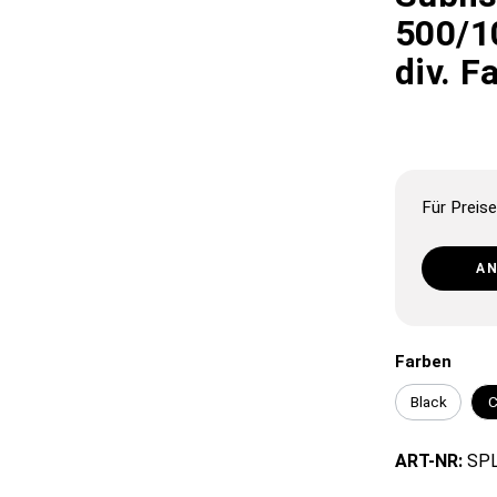
500/1
div. F
Für Preise
A
Farben
Black
C
ART-NR:
SPL