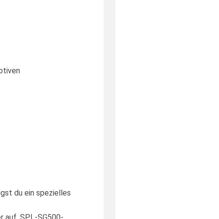
otiven
gst du ein spezielles
er auf. SPL-SG500-