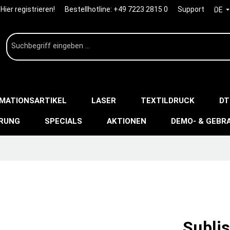
Hier registrieren!
Bestellhotline:
+49 7223 2815 0
Support
DE
IMATIONSARTIKEL
LASER
TEXTILDRUCK
DT
ERUNG
SPECIALS
AKTIONEN
DEMO- & GEBR
Subli