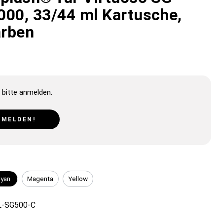
000, 33/44 ml Kartusche,
arben
 bitte anmelden.
NMELDEN!
yan
Magenta
Yellow
-SG500-C