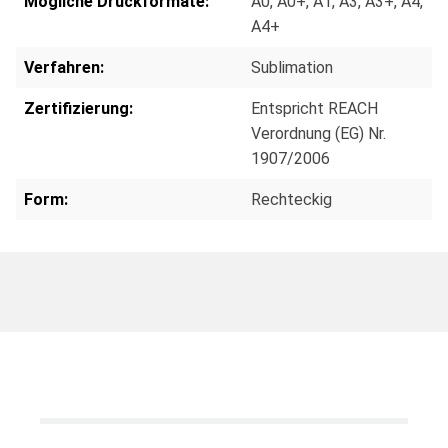
Mögliche Druckformate:
A0
, A0+
, A1
, A3
, A3+
, A4
,
A4+
Verfahren:
Sublimation
Zertifizierung:
Entspricht REACH
Verordnung (EG) Nr.
1907/2006
Form:
Rechteckig