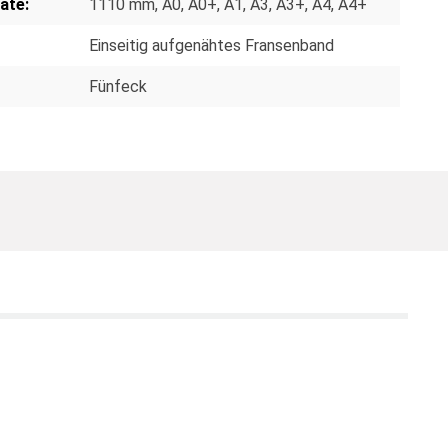
ate:
1110 mm
, A0
, A0+
, A1
, A3
, A3+
, A4
, A4+
Einseitig aufgenähtes Fransenband
Fünfeck