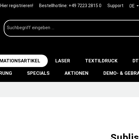
Hier registrieren!
Bestellhotline:
+49 7223 2815 0
Support
DE
IMATIONSARTIKEL
LASER
TEXTILDRUCK
DT
ERUNG
SPECIALS
AKTIONEN
DEMO- & GEBR
Subli