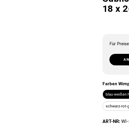
18 x 2
Für Preise
A
Farben Wimp
blau-weißen 
schwarz-rot-
ART-NR:
WI-