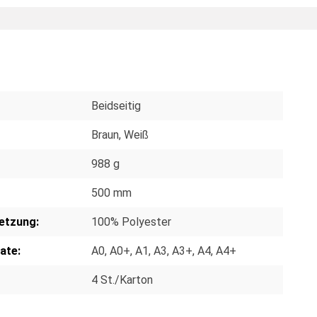
Beidseitig
Braun
, Weiß
988 g
500 mm
etzung:
100% Polyester
ate:
A0
, A0+
, A1
, A3
, A3+
, A4
, A4+
4 St./Karton