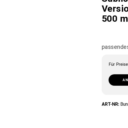
Versio
500 m
passendes
Für Preise
A
ART-NR:
Bun