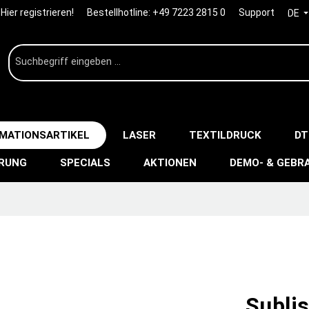
Hier registrieren!
Bestellhotline:
+49 7223 2815 0
Support
DE
IMATIONSARTIKEL
LASER
TEXTILDRUCK
DT
ERUNG
SPECIALS
AKTIONEN
DEMO- & GEBR
Subli