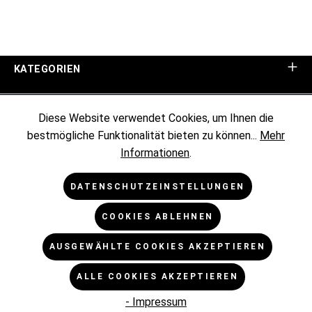
KATEGORIEN
UNTERNEHMEN
Diese Website verwendet Cookies, um Ihnen die
bestmögliche Funktionalität bieten zu können...
Mehr
KUNDENINFORMATIONEN
Informationen
.
RECHTLICHES
DATENSCHUTZEINSTELLUNGEN
COOKIES ABLEHNEN
NEWSLETTER
AUSGEWÄHLTE COOKIES AKZEPTIEREN
* Alle Preise exkl. gesetzl. Mehrwertsteuer zzgl.
ALLE COOKIES AKZEPTIEREN
Versandkosten
und ggf. Nachnahmegebühren, wenn nicht
anders angegeben.
- Impressum