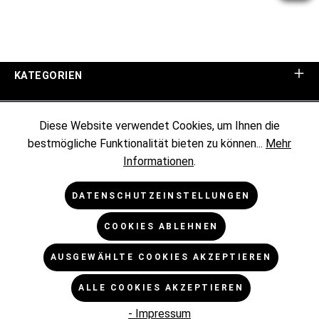
KATEGORIEN
UNTERNEHMEN
Diese Website verwendet Cookies, um Ihnen die
bestmögliche Funktionalität bieten zu können...
Mehr
KUNDENINFORMATIONEN
Informationen
.
RECHTLICHES
DATENSCHUTZEINSTELLUNGEN
COOKIES ABLEHNEN
NEWSLETTER
AUSGEWÄHLTE COOKIES AKZEPTIEREN
* Alle Preise exkl. gesetzl. Mehrwertsteuer zzgl.
ALLE COOKIES AKZEPTIEREN
Versandkosten
und ggf. Nachnahmegebühren, wenn nicht
anders angegeben.
- Impressum