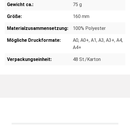
Gewicht ca.:
75 g
Größe:
160 mm
Materialzusammensetzung:
100% Polyester
Mögliche Druckformate:
A0
, A0+
, A1
, A3
, A3+
, A4
,
A4+
Verpackungseinheit:
48 St./Karton