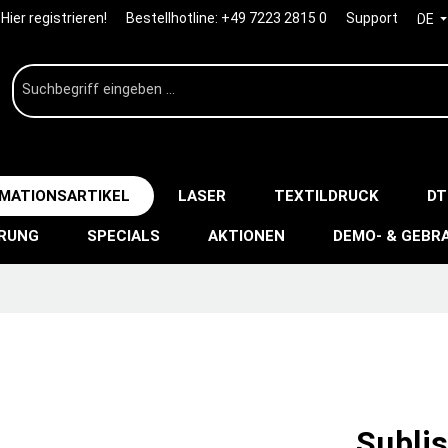
Hier registrieren!
Bestellhotline:
+49 7223 2815 0
Support
DE
IMATIONSARTIKEL
LASER
TEXTILDRUCK
DT
ERUNG
SPECIALS
AKTIONEN
DEMO- & GEBR
Subli