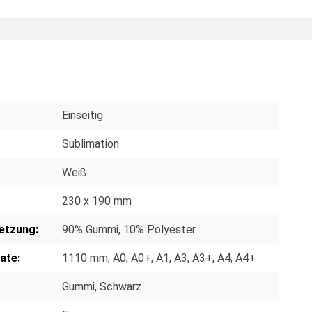
Einseitig
Sublimation
Weiß
230 x 190 mm
etzung:
90% Gummi, 10% Polyester
ate:
1110 mm
, A0
, A0+
, A1
, A3
, A3+
, A4
, A4+
Gummi
, Schwarz