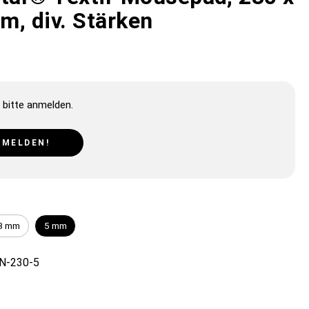
m, div. Stärken
 bitte anmelden.
NMELDEN!
3 mm
5 mm
N-230-5