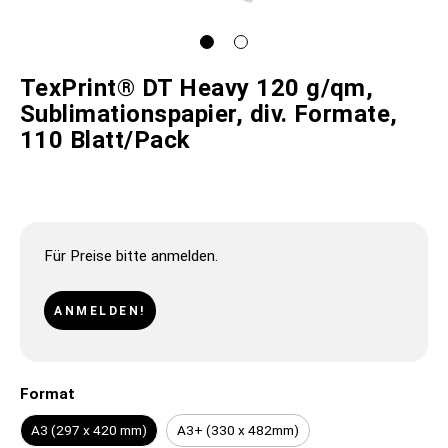
TexPrint® DT Heavy 120 g/qm,
Sublimationspapier, div. Formate,
110 Blatt/Pack
Für Preise bitte anmelden.
ANMELDEN!
Format
A3 (297 x 420 mm)
A3+ (330 x 482mm)