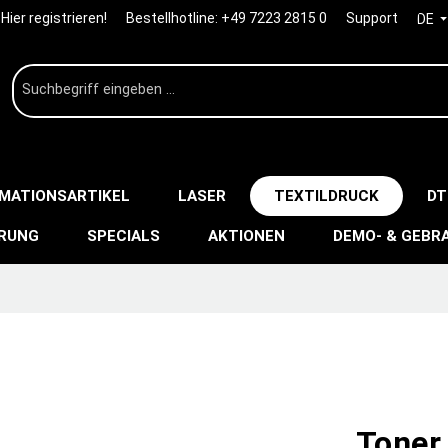
Hier registrieren!
Bestellhotline:
+49 7223 2815 0
Support
DE
IMATIONSARTIKEL
LASER
TEXTILDRUCK
DT
ERUNG
SPECIALS
AKTIONEN
DEMO- & GEBR
Toner