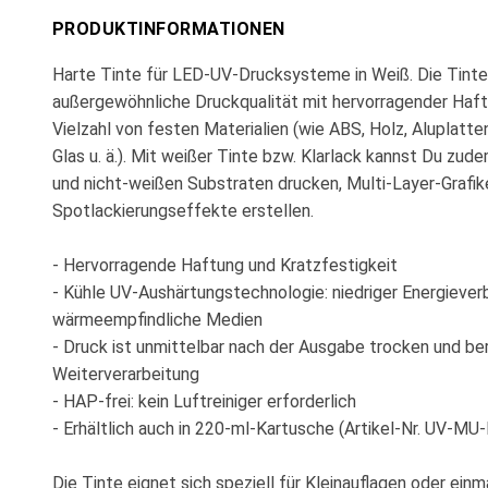
PRODUKTINFORMATIONEN
Harte Tinte für LED-UV-Drucksysteme in Weiß. Die Tinte 
außergewöhnliche Druckqualität mit hervorragender Haft
Vielzahl von festen Materialien (wie ABS, Holz, Aluplatten
Glas u. ä.). Mit weißer Tinte bzw. Klarlack kannst Du zud
und nicht-weißen Substraten drucken, Multi-Layer-Grafik
Spotlackierungseffekte erstellen.
- Hervorragende Haftung und Kratzfestigkeit
- Kühle UV-Aushärtungstechnologie: niedriger Energieverb
wärmeempfindliche Medien
- Druck ist unmittelbar nach der Ausgabe trocken und bere
Weiterverarbeitung
- HAP-frei: kein Luftreiniger erforderlich
- Erhältlich auch in 220-ml-Kartusche (Artikel-Nr. UV-M
Die Tinte eignet sich speziell für Kleinauflagen oder einm