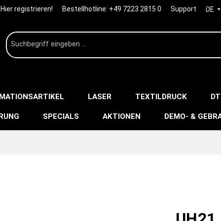
Hier registrieren!
Bestellhotline:
+49 7223 2815 0
Support
DE
IMATIONSARTIKEL
LASER
TEXTILDRUCK
DT
ERUNG
SPECIALS
AKTIONEN
DEMO- & GEBR
UH21 