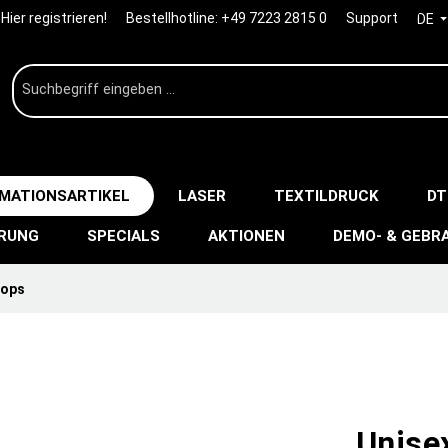
Hier registrieren!
Bestellhotline:
+49 7223 2815 0
Support
DE
IMATIONSARTIKEL
LASER
TEXTILDRUCK
DT
ERUNG
SPECIALS
AKTIONEN
DEMO- & GEBR
Tops
Unisex