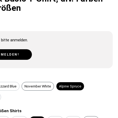
rößen
 bitte anmelden.
NMELDEN!
izzard Blue
November White
Alpine Spruce
ößen Shirts