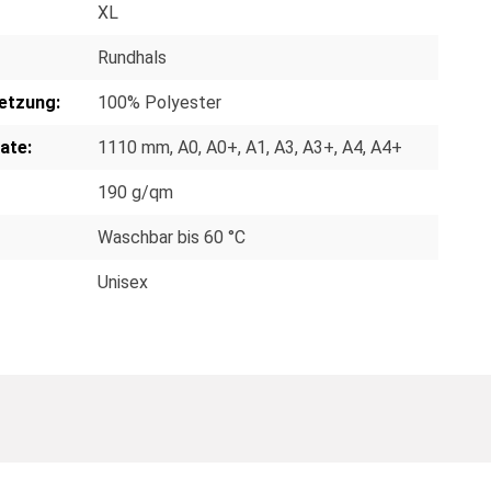
XL
Rundhals
etzung:
100% Polyester
ate:
1110 mm
, A0
, A0+
, A1
, A3
, A3+
, A4
, A4+
190 g/qm
Waschbar bis 60 °C
Unisex