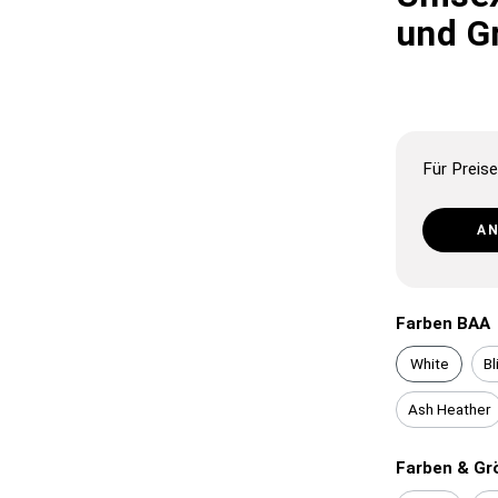
und G
Für Preise
A
Farben BAA
White
Bl
Ash Heather
Farben & Gr