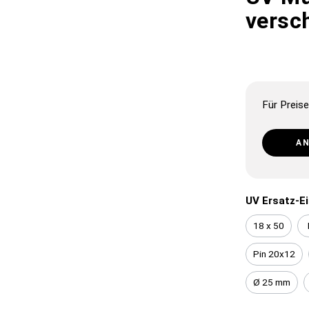
versc
Für Preise
A
UV Ersatz-E
18 x 50
Pin 20x12
Ø 25 mm