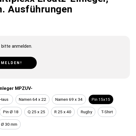
h. Ausführungen
 bitte anmelden.
NMELDEN!
inleger MPZUV-
Haus
Namen 64 x 22
Namen 69 x 34
Pin 15x15
Pin Ø 18
Q 25 x 25
R 25 x 40
Rugby
T-Shirt
Ø 30 mm