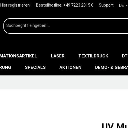
Hier registrieren!
Bestellhotline:
+49 7223 2815 0
Support
DE
IMATIONSARTIKEL
LASER
TEXTILDRUCK
DT
ERUNG
SPECIALS
AKTIONEN
DEMO- & GEBR
UV Mul