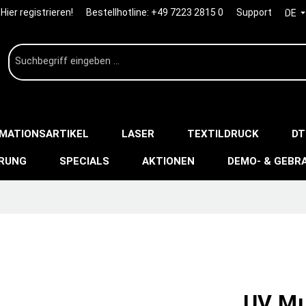
Hier registrieren!
Bestellhotline:
+49 7223 2815 0
Support
DE
IMATIONSARTIKEL
LASER
TEXTILDRUCK
DT
ERUNG
SPECIALS
AKTIONEN
DEMO- & GEBR
UV Mu