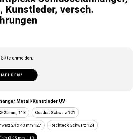
, Kunstleder, versch.
hrungen
 bitte anmelden.
NMELDEN!
hänger Metall/Kunstleder UV
p Ø 25 mm, 113
Quadrat Schwarz 121
hwarz 24 x 40 mm 127
Rechteck Schwarz 124
Chip Ø 25 mm, 113