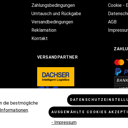
Zahlungsbedingungen
Cookie - 
Umtausch und Rückgabe
Datensch
Versandbedingungen
AGB
Reklamation
Impressu
Kontakt
ZAHL
VERSANDPARTNER
DATENSCHUTZEINSTELL
n die bestmögliche
Informationen
.
AUSGEWÄHLTE COOKIES AKZEPT
Mehrwertsteuer zzgl.
Versandkosten
und ggf. Nachnahmegebühren, w
- Impressum