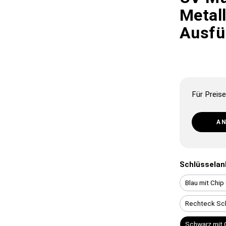
Metall
Ausfü
Für Preise
A
Schlüsselan
Blau mit Chi
Rechteck Sc
Schwarz mit 