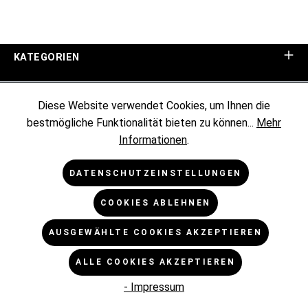
KATEGORIEN
UNTERNEHMEN
Diese Website verwendet Cookies, um Ihnen die
bestmögliche Funktionalität bieten zu können...
Mehr
KUNDENINFORMATIONEN
Informationen
.
RECHTLICHES
DATENSCHUTZEINSTELLUNGEN
COOKIES ABLEHNEN
NEWSLETTER
AUSGEWÄHLTE COOKIES AKZEPTIEREN
* Alle Preise exkl. gesetzl. Mehrwertsteuer zzgl.
ALLE COOKIES AKZEPTIEREN
Versandkosten
und ggf. Nachnahmegebühren, wenn nicht
anders angegeben.
- Impressum