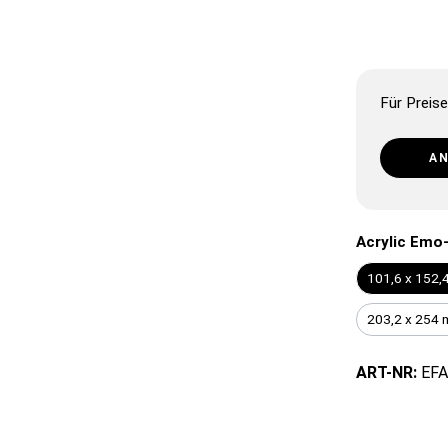
Für Preise
A
Acrylic Emo
101,6 x 152,
203,2 x 254
ART-NR:
EFA