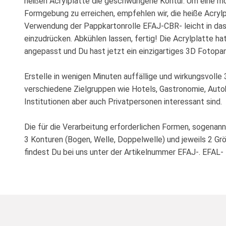
heißen Acrylplatte die geschwungene Kontur. Um eine m
Formgebung zu erreichen, empfehlen wir, die heiße Acrylp
Verwendung der Pappkartonrolle EFAJ-CBR- leicht in das
einzudrücken. Abkühlen lassen, fertig! Die Acrylplatte ha
angepasst und Du hast jetzt ein einzigartiges 3D Fotopan
Erstelle in wenigen Minuten auffällige und wirkungsvolle
verschiedene Zielgruppen wie Hotels, Gastronomie, Autoh
Institutionen aber auch Privatpersonen interessant sind.
Die für die Verarbeitung erforderlichen Formen, sogenannt
3 Konturen (Bogen, Welle, Doppelwelle) und jeweils 2 Grö
findest Du bei uns unter der Artikelnummer EFAJ-. EFAL-