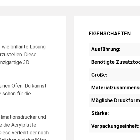
EIGENSCHAFTEN
wie brillante Lösung,
Ausführung:
rzustellen. Diese
Benötigte Zusatztoo
inzigartige 3D
Größe:
einen Ofen. Du kannst
Materialzusammens
 schon für die
Mögliche Druckform
Stärke:
blimationsdrucker und
e die Acrylplatte
Verpackungseinheit:
Diese verleiht der noch