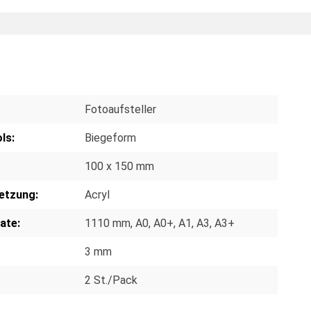
Fotoaufsteller
ls:
Biegeform
100 x 150 mm
etzung:
Acryl
ate:
1110 mm
, A0
, A0+
, A1
, A3
, A3+
3 mm
2 St./Pack