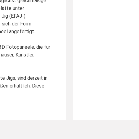
öglichst gleichmäßige
latte unter
 Jig (EFAJ-)
t sich der Form
eel angefertigt.
 3D Fotopaneele, die für
äuser, Künstler,
e Jigs, sind derzeit in
ßen erhältlich. Diese