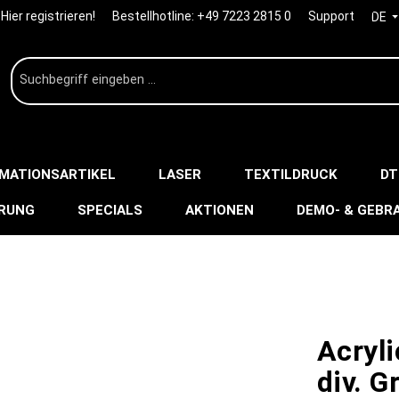
Hier registrieren!
Bestellhotline:
+49 7223 2815 0
Support
DE
IMATIONSARTIKEL
LASER
TEXTILDRUCK
DT
ERUNG
SPECIALS
AKTIONEN
DEMO- & GEBR
Acryl
div. G