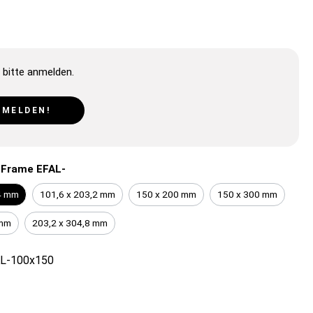
 bitte anmelden.
NMELDEN!
-Frame EFAL-
4 mm
101,6 x 203,2 mm
150 x 200 mm
150 x 300 mm
 mm
203,2 x 304,8 mm
L-100x150