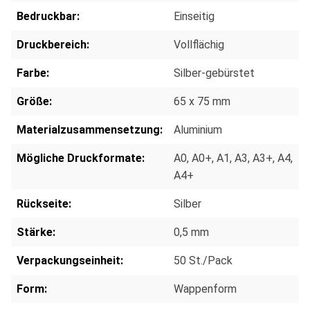
Bedruckbar:
Einseitig
Druckbereich:
Vollflächig
Farbe:
Silber-gebürstet
Größe:
65 x 75 mm
Materialzusammensetzung:
Aluminium
Mögliche Druckformate:
A0
, A0+
, A1
, A3
, A3+
, A4
,
A4+
Rückseite:
Silber
Stärke:
0,5 mm
Verpackungseinheit:
50 St./Pack
Form:
Wappenform