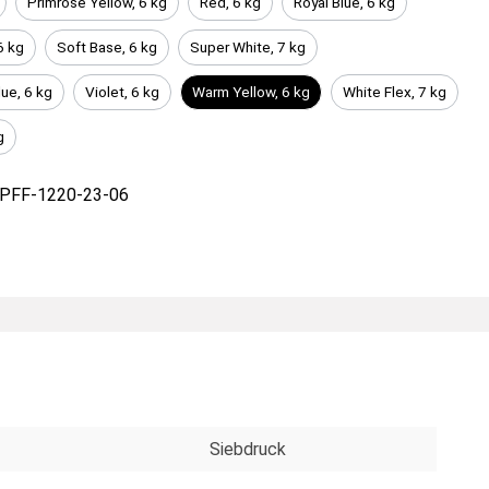
Primrose Yellow, 6 kg
Red, 6 kg
Royal Blue, 6 kg
6 kg
Soft Base, 6 kg
Super White, 7 kg
lue, 6 kg
Violet, 6 kg
Warm Yellow, 6 kg
White Flex, 7 kg
g
PFF-1220-23-06
Siebdruck