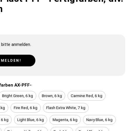
n
 bitte anmelden.
NMELDEN!
farben AX-PFF-
Bright Green, 6 kg
Brown, 6 kg
Carmine Red, 6 kg
 kg
Fire Red, 6 kg
Flash Extra White, 7 kg
 6 kg
Light Blue, 6 kg
Magenta, 6 kg
Navy Blue, 6 kg