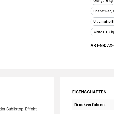
Orange, 6 kg
Scarlet Red, 
Ultramarine B
White LB, 7 k
ART-NR:
AX-
EIGENSCHAFTEN
Druckverfahren:
oder Sublistop-Effekt