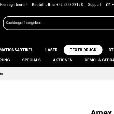
Hier registrieren!
Bestellhotline:
+49 7223 2815 0
Support
DE
IMATIONSARTIKEL
LASER
TEXTILDRUCK
DT
ERUNG
SPECIALS
AKTIONEN
DEMO- & GEBR
en
Amex P