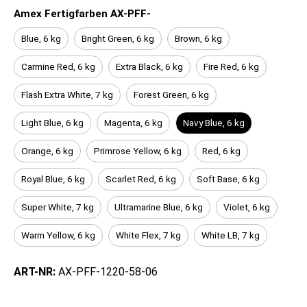
Amex Fertigfarben AX-PFF-
Blue, 6 kg
Bright Green, 6 kg
Brown, 6 kg
Carmine Red, 6 kg
Extra Black, 6 kg
Fire Red, 6 kg
Flash Extra White, 7 kg
Forest Green, 6 kg
Light Blue, 6 kg
Magenta, 6 kg
Navy Blue, 6 kg
Orange, 6 kg
Primrose Yellow, 6 kg
Red, 6 kg
Royal Blue, 6 kg
Scarlet Red, 6 kg
Soft Base, 6 kg
Super White, 7 kg
Ultramarine Blue, 6 kg
Violet, 6 kg
Warm Yellow, 6 kg
White Flex, 7 kg
White LB, 7 kg
ART-NR:
AX-PFF-1220-58-06